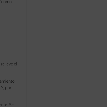
OW como
elieve el
namiento
 Y, por
ente. Se