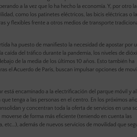
uperando a la vez que lo ha hecho la economía. Y, por otro la
ad, como los patinetes eléctricos, las bicis eléctricas o 
 y flexibles frente a otros medios de transporte tradiciona
tida ha puesto de manifiesto la necesidad de apostar por 
 caída del tráfico durante la pandemia, los niveles de dióx
debajo de la media de los últimos 10 años. Esto también ha
 tras el Acuerdo de París, buscan impulsar opciones de mov
or está encaminado a la electrificación del parque móvil y a
que tenga a las personas en el centro. En los próximos añ
solidan y concentran toda la oferta de servicios en una so
 moverse de forma más eficiente (teniendo en cuenta las
ncia, etc…), además de nuevos servicios de movilidad que se