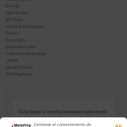
A fondo
After Works
MKTTalks
Ventas & Ecommerce
Talento
Tecnología
Emprendimiento
Eventos & Networking
LATAM
Estados Unidos
MIR Magazine
Gestionar el consentimiento de