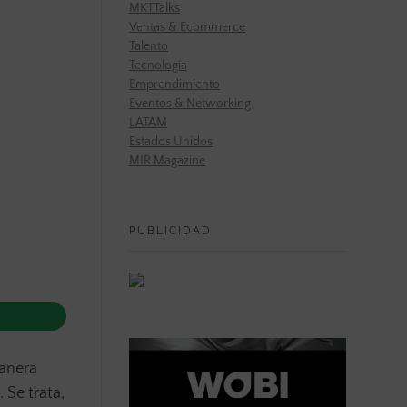
MKTTalks
Ventas & Ecommerce
Talento
Tecnología
Emprendimiento
Eventos & Networking
LATAM
Estados Unidos
MIR Magazine
PUBLICIDAD
manera
 Se trata,