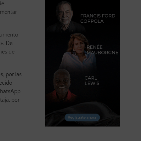
de
ementar
 aumento
n». De
ones de
, por las
ecido
 WhatsApp
taja, por