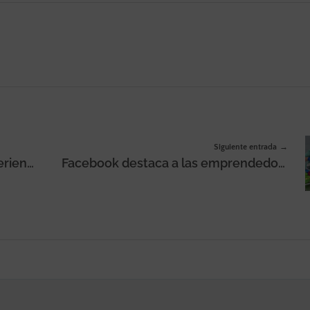
Siguiente entrada
Los 7 pasos para mejorar la experiencia de usuario en sitios web
Facebook destaca a las emprendedoras rurales por el 8M 2021