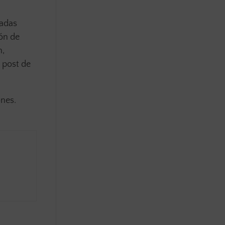
madas
ión de
n,
l post de
ones.