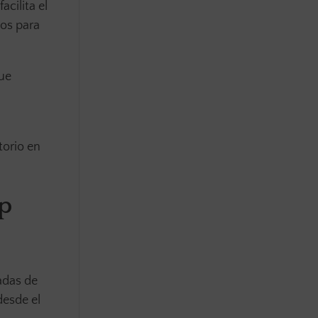
cilita el
nos para
que
torio en
p
adas de
desde el