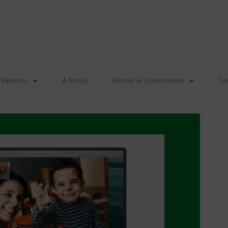
&Women
A fondo
Ventas & Ecommerce
Te