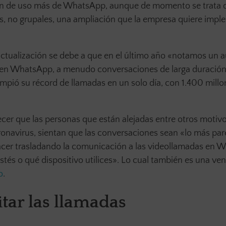
ión de uso más de WhatsApp, aunque de momento se trata 
s, no grupales, una ampliación que la empresa quiere impl
 actualización se debe a que en el último año «notamos un
as en WhatsApp, a menudo conversaciones de larga duració
ompió su récord de llamadas en un solo día, con 1.400 mill
cer que las personas que están alejadas entre otros motivos
ronavirus, sientan que las conversaciones sean «lo más par
 hacer trasladando la comunicación a las videollamadas en
tés o qué dispositivo utilices». Lo cual también es una ven
o
.
tar las llamadas