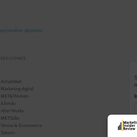
.es/medios-digitales
SECCIONES
Actualidad
Marketing digital
MKT&Women
A fondo
After Works
MKTTalks
Ventas & Ecommerce
Talento