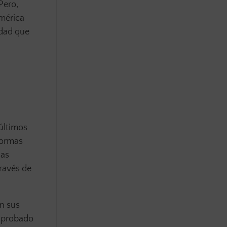
Pero,
mérica
idad que
 últimos
formas
has
través de
n sus
n probado