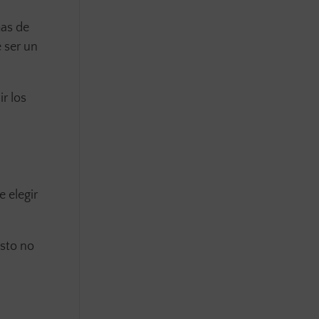
mas de
 ser un
r los
e elegir
esto no