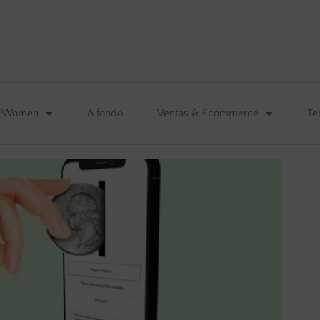
&Women
A fondo
Ventas & Ecommerce
Te