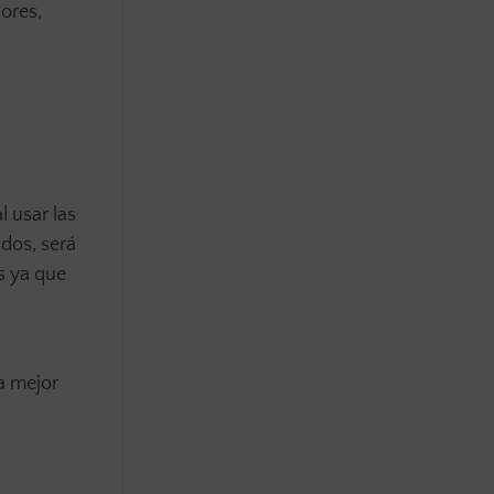
ores,
l usar las
ados, será
s ya que
a mejor