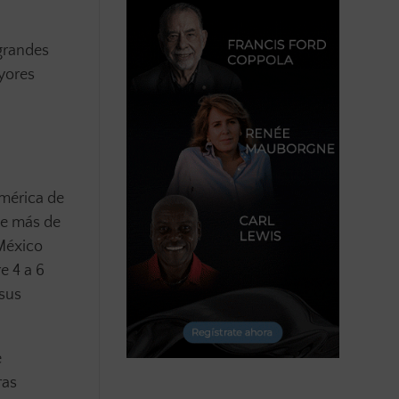
grandes
yores
mérica de
de más de
 México
e 4 a 6
 sus
e
ras