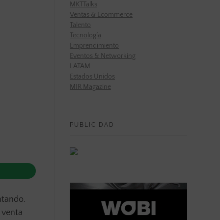
MKTTalks
Ventas & Ecommerce
Talento
Tecnología
Emprendimiento
Eventos & Networking
LATAM
Estados Unidos
MIR Magazine
PUBLICIDAD
ntando.
 venta