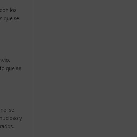
 con los
es que se
nvío,
nto que se
imo, se
inucioso y
rados.