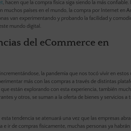
et
, hacen que la compra física siga siendo la más confiable. 
n muchos países en el mundo, la compra por Internet en A
onas van experimentando y probando la facilidad y comod
este mundo digital.
ncias del
eCommerce en
a incrementándose, la pandemia que nos tocó vivir en estos
rimentar más con las compras a través de distintas plata
s que están explorando con esta experiencia, también muc
tes y otros, se suman a la oferta de bienes y servicios a 
n esta tendencia se atenuará una vez que las empresas abra
ina e ir de compras físicamente, muchas personas ya habrá