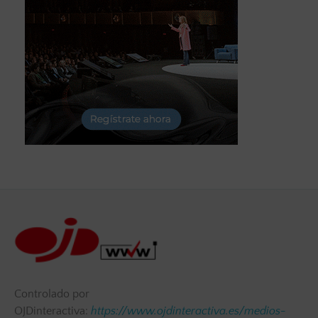
Controlado por
OJDinteractiva:
https://www.ojdinteractiva.es/medios-