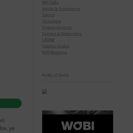
MKTTalks
Ventas & Ecommerce
Talento
Tecnología
Emprendimiento
Eventos & Networking
LATAM
Estados Unidos
MIR Magazine
PUBLICIDAD
sí
dos, ya