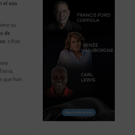
n el uso
tiene su
es de
dos
, cifras
para
ierra,
ps que han