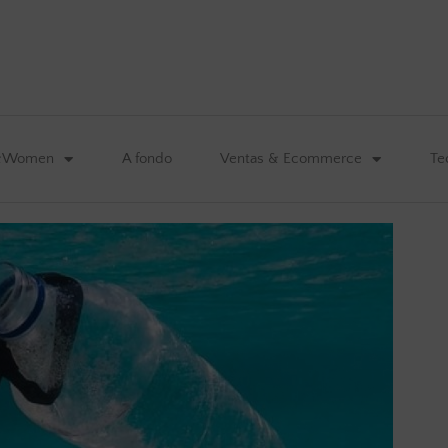
&Women
A fondo
Ventas & Ecommerce
Te