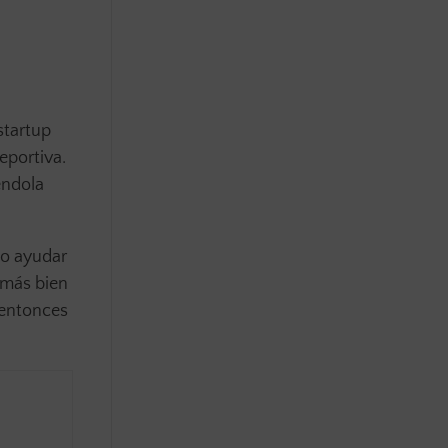
startup
eportiva.
éndola
do ayudar
 más bien
 entonces