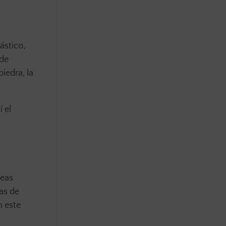
ástico,
 de
iedra, la
í el
deas
as de
n este