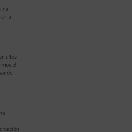
uina
tir la
on altos
timos el
usando
 ha
 creación