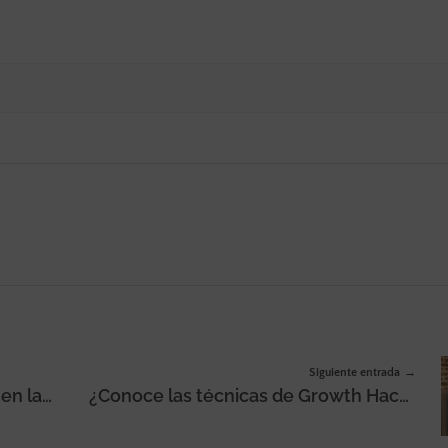
Siguiente entrada
¿Cuál es el papel de las mujeres en las empresas en América Latina?
¿Conoce las técnicas de Growth Hacking más comunes?