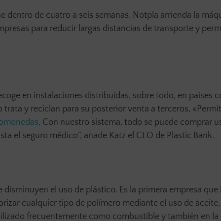
e dentro de cuatro a seis semanas. Notpla arrienda la máq
mpresas para reducir largas distancias de transporte y permi
ecoge en instalaciones distribuidas, sobre todo, en países c
o trata y reciclan para su posterior venta a terceros, «Permi
tomonedas
. Con nuestro sistema, todo se puede comprar 
sta el seguro médico”, añade Katz el CEO de Plastic Bank.
e disminuyen el uso de plástico. Es la primera empresa que
zar cualquier tipo de polímero mediante el uso de aceite,
utilizado frecuentemente como combustible y también en la