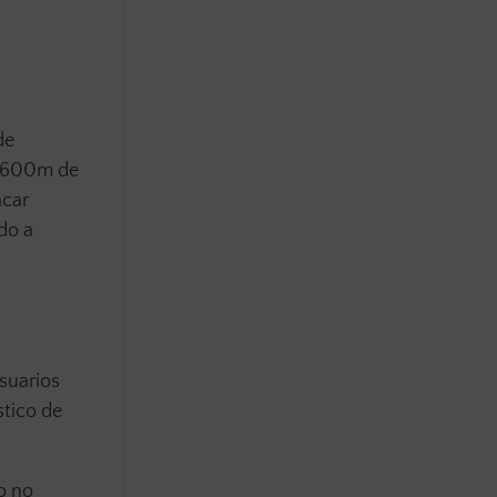
de
de 600m de
acar
do a
usuarios
stico de
co no