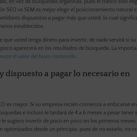
s, en vez de búsquedas orgánicas, pues el tráfico solo lle
ión SEO vs SEM es mejor elegir el posicionamiento natural 
idores dispuestos a pagar más que usted, lo cual signific
arios establecidos.
que usted tenga dinero para invertir, de nada servirá si su
oco aparecerá en los resultados de búsqueda. La importa
noce el valor del buen contenido
.
y dispuesto a pagar lo necesario en
EO es mayor. Si su empresa recién comienza a enfocarse en
 búsquedas e incluso le tardará de 4 a 6 meses a pesar tener
e le sugiero invertir de poco en poco en los primeros meses
én optimizados desde un principio, pues de no estarlo, no c