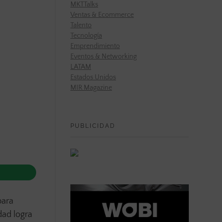
MKTTalks
Ventas & Ecommerce
Talento
Tecnología
Emprendimiento
Eventos & Networking
LATAM
Estados Unidos
MIR Magazine
PUBLICIDAD
para
dad logra