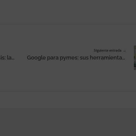
Siguiente entrada
Digitalización en tiempos de crisis: las pymes mexicanas
Google para pymes: sus herramientas gratuitas para subir ventas