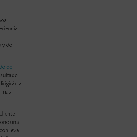
nos
riencia.
r
s y de
do de
esultado
irigirán a
s más
cliente
cione una
conlleva