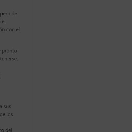
 pero de
 el
ón con el
y pronto
tenerse.
i
a sus
de los
ro del