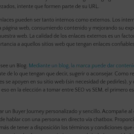
ezados, intente que formen parte de su URL.
 enlaces pueden ser tanto internos como externos. Los inter
stra página web, consumiendo contenido y mejorando su expe
e nuestra web. La calidad de los enlaces externos es un facto
tancia a aquellos sitios web que tengan enlaces confiable
see un Blog.
Mediante un blog, la marca puede dar conteni
frute de lo que tengan que decir, sugerir o aconsejar. Como r
 se apoyen en su sitio web (sin necesidad de pedirles), y d
 eso en la elección a tomar entre SEO vs SEM, el primero e
ar un Buyer Journey personalizado y sencillo. Acompañe al 
d de hablar con una persona en directo vía chatbox. Propor
ás de tener a disposición los términos y condiciones que 