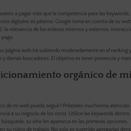
ispuesto a pagar más que la competencia para las keywords,
ncios digitales es pésimo. Google toma en cuenta de su web
 la relevancia de los enlaces internos y externos, interacci
de pago.
 su página web irá subiendo moderadamente en el ranking 
le y demás buscadores. El objetivo es tener presencia y man
sicionamiento orgánico de m
ico de mi web puedo seguir? Présteles muchísima atención 
ncia a su negocio de los otros. Utilice las keywords dentro 
 búsqueda, su sitio les aparezca en las primeras opciones.
 en su rubro de trabajo. No solo es sugerido agregarlas dent