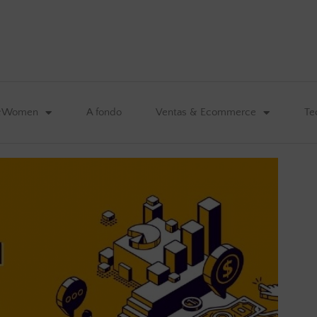
&Women
A fondo
Ventas & Ecommerce
Te