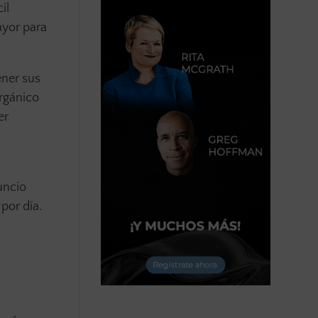
il
ayor para
ener sus
orgánico
er
uncio
por día.