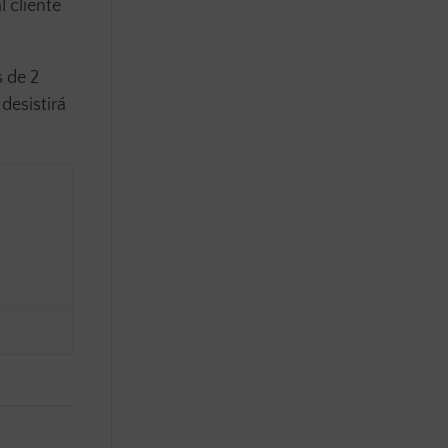
 cliente
s de 2
desistirá