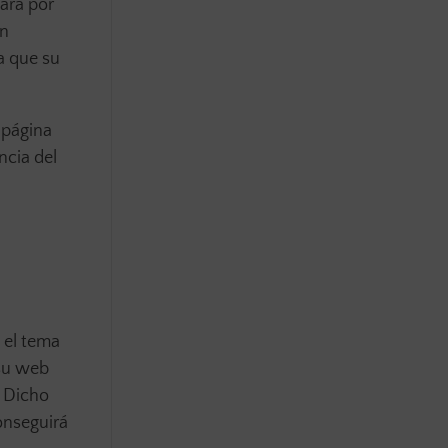
gará por
en
a que su
 página
ncia del
 el tema
 su web
. Dicho
onseguirá