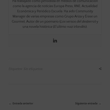
Ha trabajado como periodista en medios de comunicación
como la agencia de noticias Europa Press, RNE, Actualidad
Económica y Periódico Escuela. Ha sido Community
Manager de varias empresas como Grupo Ariza y Érase un
Gourmet. Autor de un poemario (
Los versos del destierro
) y
una novela histórica (
El último nazi irlandés
).
Etiquetas: Sin etiquetas
Entrada anterior
Siguiente entrada