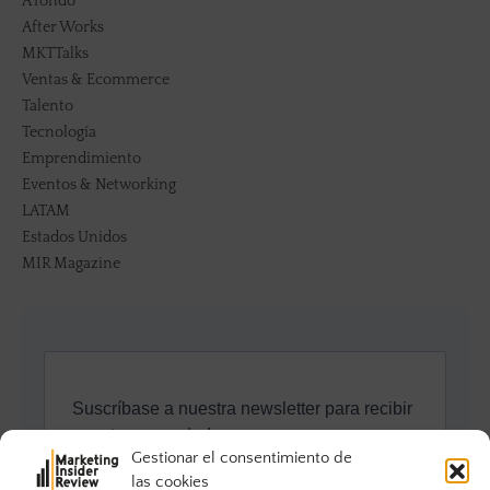
A fondo
After Works
MKTTalks
Ventas & Ecommerce
Talento
Tecnología
Emprendimiento
Eventos & Networking
LATAM
Estados Unidos
MIR Magazine
Gestionar el consentimiento de
las cookies