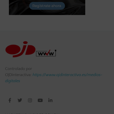
Controlado por
OJDinteractiva:
https://www.ojdinteractiva.es/medios-
digitales