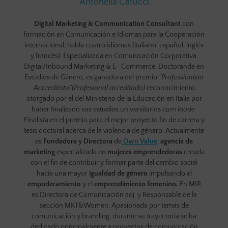
Antonella Catucci
Digital Marketing & Communication Consultant
con
formación en Comunicación e Idiomas para la Cooperación
internacional, habla cuatro idiomas (italiano, español, inglés
y francés). Especializada en Comunicación Corporativa,
Digital/Inbound Marketing & E- Commerce. Doctoranda en
Estudios de Género, es ganadora del premio
“Professionista
Accreditato”(Profesional acreditado)
reconocimiento
otorgado por el del Ministerio de la Educación en Italia por
haber finalizado sus estudios universitarios
cum laude
.
Finalista en el premio para el mejor proyecto fin de carrera y
tesis doctoral acerca de la violencia de género. Actualmente
es
Fundadora y Directora
de
Own Value
,
agencia de
marketing
especializada en
mujeres emprendedoras
creada
con el fin de
contribuir y formar parte del cambio social
hacia una mayor
igualdad de género
impulsando el
empoderamiento
y el
emprendimiento femenino.
En MIR
es Directora de Comunicación adj. y Responsable de la
sección MKT&Women. Apasionada por temas de
comunicación y branding, durante su trayectoria se ha
dedicado principalmente a proyectos de comunicación