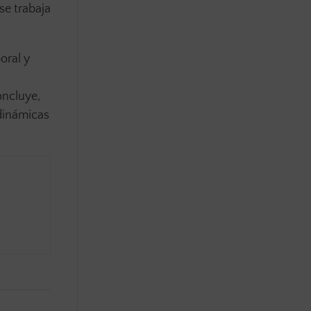
se trabaja
oral y
oncluye,
dinámicas