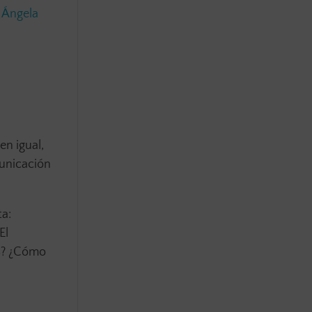
a
Ángela
en igual,
municación
ta:
El
es? ¿Cómo