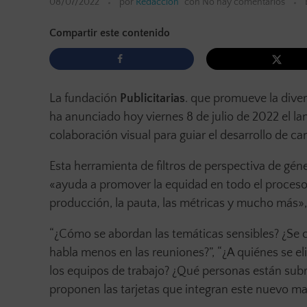
08/07/2022
por
Redacción
con
No hay comentarios
Compartir este contenido
La fundación
Publicitarias
. que promueve la diver
ha anunciado hoy viernes 8 de julio de 2022 el l
colaboración visual para guiar el desarrollo de 
Esta herramienta de filtros de perspectiva de gén
«ayuda a promover la equidad en todo el proceso: de
producción, la pauta, las métricas y mucho más»,
“¿Cómo se abordan las temáticas sensibles? ¿Se c
habla menos en las reuniones?”, “¿A quiénes se el
los equipos de trabajo? ¿Qué personas están sub
proponen las tarjetas que integran este nuevo ma