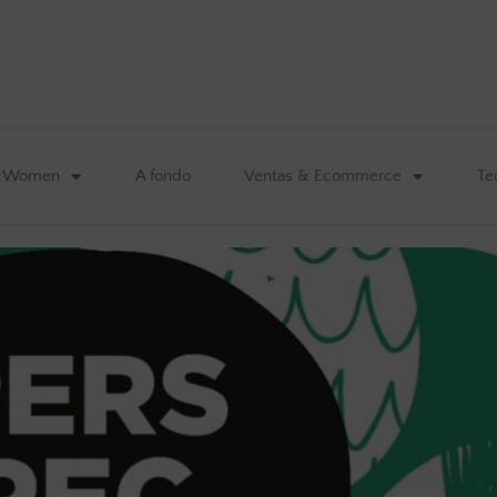
&Women
A fondo
Ventas & Ecommerce
Te