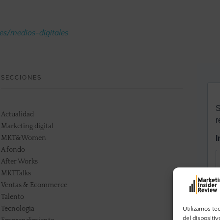
.es/medios-digitales
SECCIONES
Actualidad
Marketing digital
MKT&Women
A fondo
After Works
MKTTalks
Ventas & Ecommerce
Talento
Tecnología
Utilizamos te
del dispositi