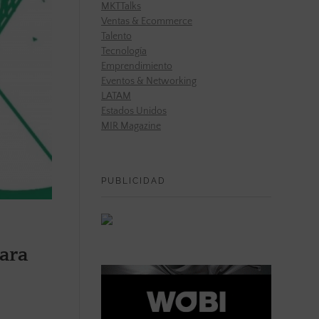
MKTTalks
Ventas & Ecommerce
Talento
Tecnología
Emprendimiento
Eventos & Networking
LATAM
Estados Unidos
MIR Magazine
PUBLICIDAD
para