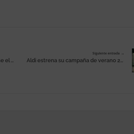
Siguiente entrada
Los Fresones Rebeldes compone el himno ‘Legendarias’ para apoyar la selección femenina de fútbol en la UEFA Women’s Euro 2022
Aldi estrena su campaña de verano 2022 para promocionar sus productos veraniegos con 4 spots