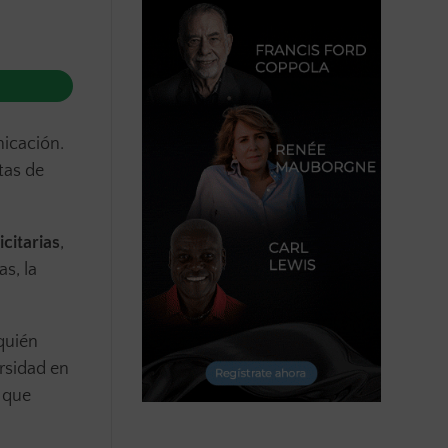
nicación.
tas de
icitarias
,
as, la
quién
ersidad en
 que