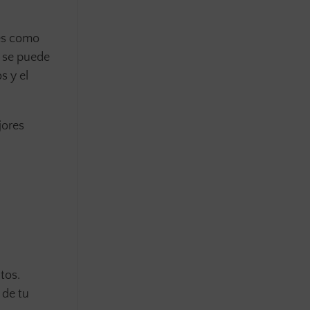
nes como
n se puede
s y el
jores
tos.
 de tu