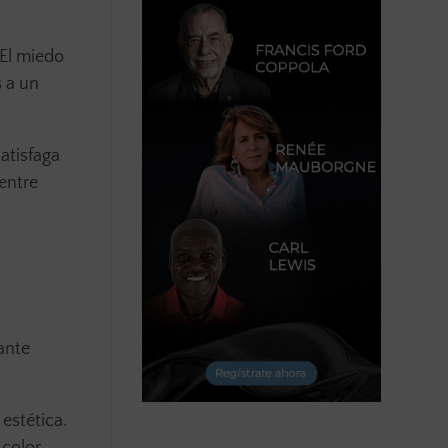
El miedo
s a un
satisfaga
 entre
ante
estética.
 color