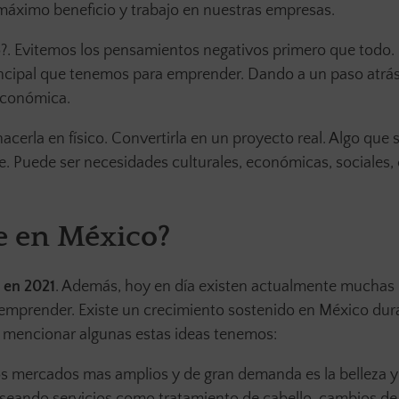
máximo beneficio y trabajo en nuestras empresas.
. Evitemos los pensamientos negativos primero que todo. 
rincipal que tenemos para emprender. Dando a un paso atrá
económica.
cerla en físico. Convertirla en un proyecto real. Algo que 
te. Puede ser necesidades culturales, económicas, sociales,
e en México?
 en 2021
. Además, hoy en día existen actualmente muchas
 emprender. Existe un crecimiento sostenido en México dur
 mencionar algunas estas ideas tenemos:
os mercados mas amplios y de gran demanda es la belleza y 
eseando servicios como tratamiento de cabello, cambios de