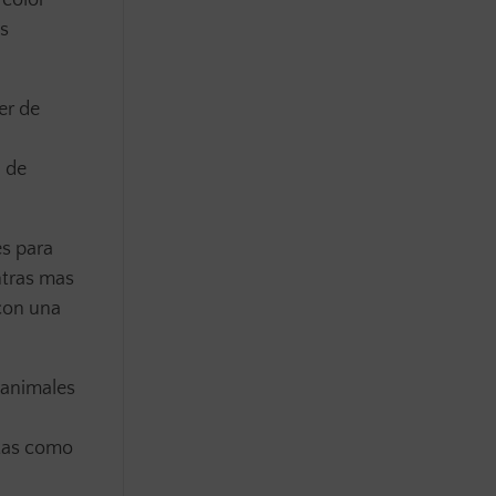
es
er de
 de
es para
ntras mas
 con una
 animales
otas como