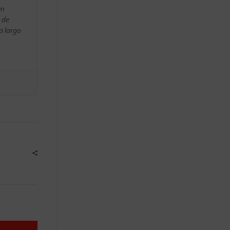
en
 de
a largo