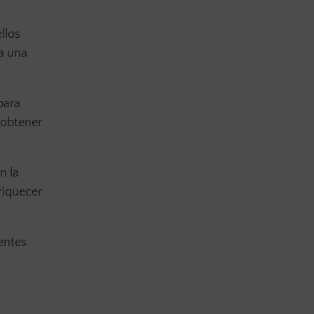
llos
a una
para
 obtener
n la
riquecer
entes