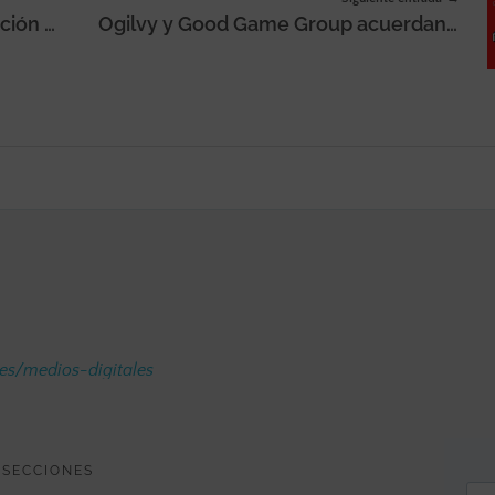
El teletrabajo en México: adaptación al trabajo a distancia
Ogilvy y Good Game Group acuerdan innovar en eSports
.es/medios-digitales
SECCIONES