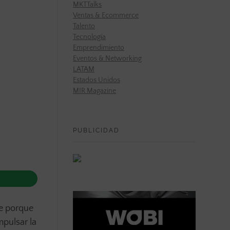
MKTTalks
Ventas & Ecommerce
Talento
Tecnología
Emprendimiento
Eventos & Networking
LATAM
Estados Unidos
MIR Magazine
PUBLICIDAD
te porque
mpulsar la