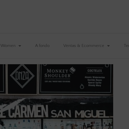
&Women
A fondo
Ventas & Ecommerce
Te