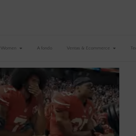
&Women
A fondo
Ventas & Ecommerce
Te