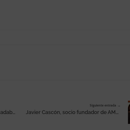
Siguiente entrada
Dulces usará packaging biodegradable en todos sus productos
Javier Cascón, socio fundador de AMAQTEDU: «El mundo del marketing en las iniciativas solidarias necesita profesionalizarse»