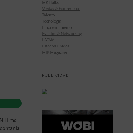
MKTTalks
Ventas & Ecommerce
Talento
Tecnología
Emprendimiento
Eventos & Networking
LATAM
Estados Unidos
MIR Magazine
PUBLICIDAD
N Films
 contar la