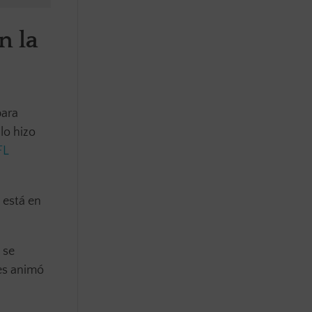
n la
para
 lo hizo
FL
 está en
 se
Les animó