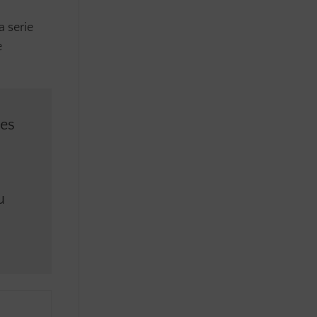
a serie
e
ces
a
u