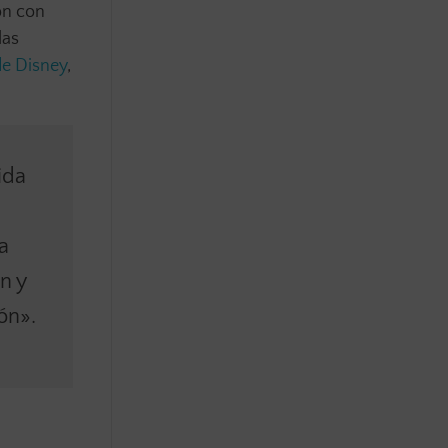
ón con
las
de Disney
,
ida
a
n y
ón».