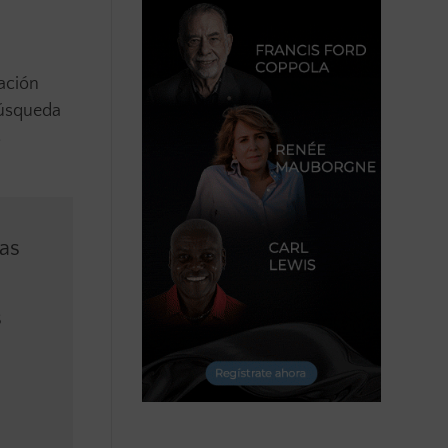
iación
 búsqueda
s
mas
s