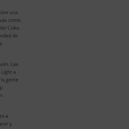
iste una
tivas como
iet Coke,
riedad de
s
sión. Las
 Light a
 la gente
p.
es
tó a
enir y