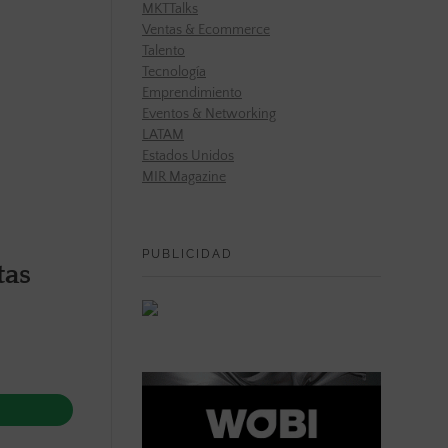
MKTTalks
Ventas & Ecommerce
Talento
Tecnología
Emprendimiento
Eventos & Networking
LATAM
Estados Unidos
MIR Magazine
PUBLICIDAD
tas