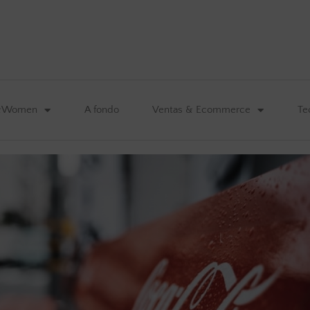
&Women
A fondo
Ventas & Ecommerce
Te