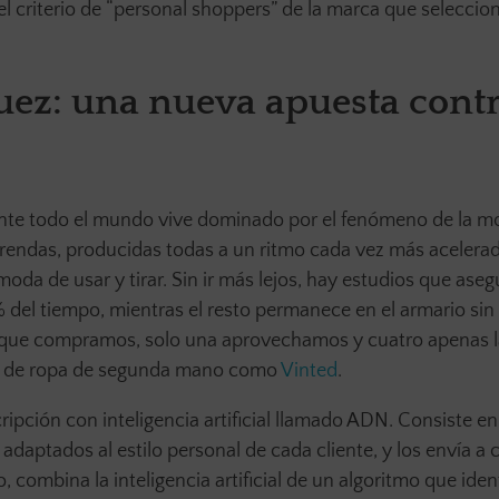
n el criterio de “personal shoppers” de la marca que seleccio
z: una nueva apuesta contr
te todo el mundo vive dominado por el fenómeno de la m
 prendas, producidas todas a un ritmo cada vez más acelera
da de usar y tirar. Sin ir más lejos, hay estudios que ase
 del tiempo, mientras el resto permanece en el armario sin 
as que compramos, solo una aprovechamos y cuatro apenas 
ta de ropa de segunda mano como
Vinted
.
ripción con inteligencia artificial llamado ADN. Consiste e
aptados al estilo personal de cada cliente, y los envía a c
 combina la inteligencia artificial de un algoritmo que ident