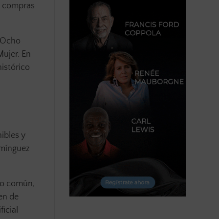
s compras
. Ocho
Mujer. En
istórico
ibles y
omínguez
ido común,
en de
icial