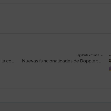
Siguiente entrada
Slack, herramienta para mejorar la comunicación interna
Nuevas funcionalidades de Doppler: Email, Automation & Data Marketing