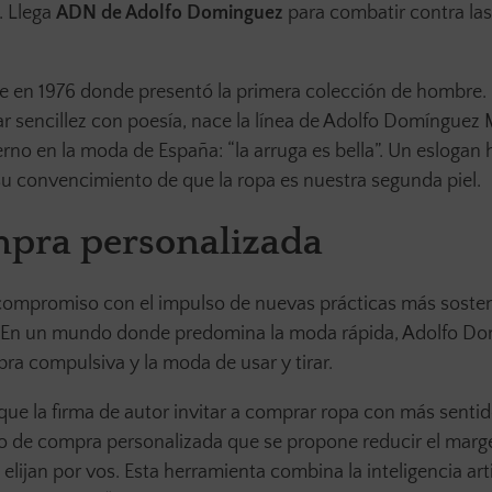
. Llega
ADN de Adolfo Dominguez
para combatir contra la
nse en 1976 donde presentó la primera colección de hombre
rear sencillez con poesía, nace la línea de Adolfo Domínguez 
no en la moda de España: “la arruga es bella”. Un eslogan h
e su convencimiento de que la ropa es nuestra segunda piel.
pra personalizada
 compromiso con el impulso de nuevas prácticas más sosten
a. En un mundo donde predomina la moda rápida, Adolfo D
ra compulsiva y la moda de usar y tirar.
 que la firma de autor invitar a comprar ropa con más sent
 de compra personalizada que se propone reducir el marg
lijan por vos. Esta herramienta combina la inteligencia artif