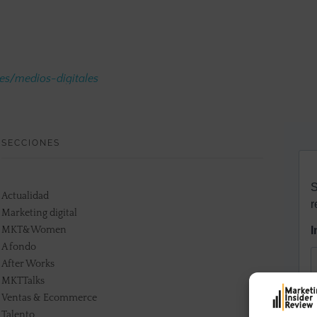
.es/medios-digitales
SECCIONES
Actualidad
Marketing digital
MKT&Women
A fondo
After Works
MKTTalks
Ventas & Ecommerce
Talento