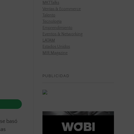
MKTTalks
Ventas & Ecommerce
Talento
Tecnología
Emprendimiento
Eventos & Networking
LATAM
Estados Unidos
MIR Magazine
PUBLICIDAD
 se basó
sas