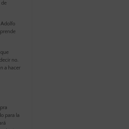
” de
e Adolfo
aprende
 que
decir no.
an a hacer
mpra
o para la
ará