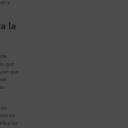
nan y
a la
oda
do, que
guran que
ser
las
n un
asa sin
ifica los