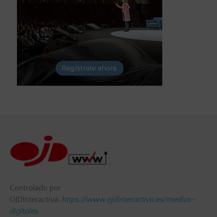
Controlado por
OJDinteractiva:
https://www.ojdinteractiva.es/medios-
digitales