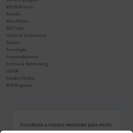
MKT&Women
A fondo
After Works
MKTTalks
Ventas & Ecommerce
Talento
Tecnología
Emprendimiento
Eventos & Networking
LATAM
Estados Unidos
MIR Magazine