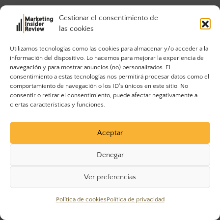
Gestionar el consentimiento de
Actualidad
las cookies
Marketing digital
MKT&Women
Utilizamos tecnologías como las cookies para almacenar y/o acceder a la
A fondo
información del dispositivo. Lo hacemos para mejorar la experiencia de
After Works
navegación y para mostrar anuncios (no) personalizados. El
consentimiento a estas tecnologías nos permitirá procesar datos como el
MKTTalks
comportamiento de navegación o los ID's únicos en este sitio. No
Ventas & Ecommerce
consentir o retirar el consentimiento, puede afectar negativamente a
Talento
ciertas características y funciones.
Tecnología
Emprendimiento
Aceptar
Eventos & Networking
LATAM
Denegar
Estados Unidos
MIR Magazine
Ver preferencias
Política de cookies
Política de privacidad