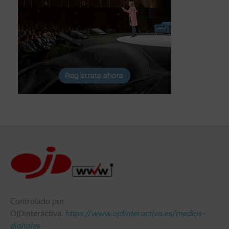
Controlado por
OJDinteractiva:
https://www.ojdinteractiva.es/medios-
digitales